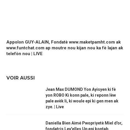
Appolon GUY-ALAIN, Fondatè www.maketpamht.com ak
www.funtchat.com ap moutre nou kijan nou ka fè lajan ak
telefòn nou | LIVE
VOIR AUSSI
Jean Max DUMOND Yon Ayisyen ki fè
yon ROBO Ki konn pale, ki reponn lèw
pale avèk li, ki woule epi ki gen men ak
zye. | Live
Daniella Bien Aimé Pwopriyetè Miel d'or,
fondatris Lev'elles Up epi kontab